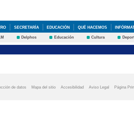
Pasar al
contenido
principal
TRO
SECRETARÍA
EDUCACIÓN
QUÉ HACEMOS
INFÓRMA
LM
Delphos
Educación
Cultura
Depor
 2º CICLO DE E. INFANTIL, PRIMARIA, ESO Y BACHILLERATO.
COM
SCOLAR
PINTURA DE JUEGOS TRADICIONALES EN EL PATIO (AMP
ección de datos
Mapa del sitio
Accesibilidad
Aviso Legal
Página Prin