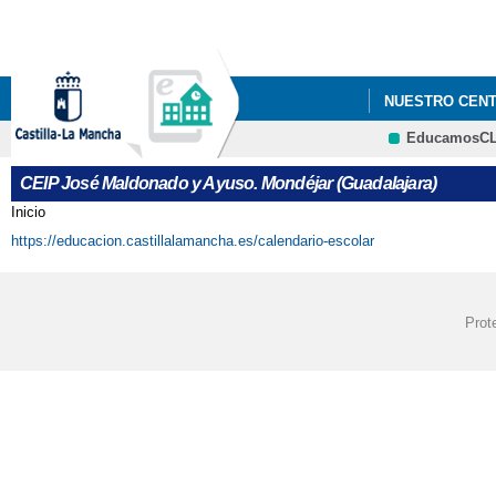
NUESTRO CEN
EducamosC
ADMISIÓN PARA
CEIP José Maldonado y Ayuso. Mondéjar (Guadalajara)
CALENDARIO E
Inicio
Se encuentra usted aquí
https://educacion.castillalamancha.es/calendario-escolar
Prot