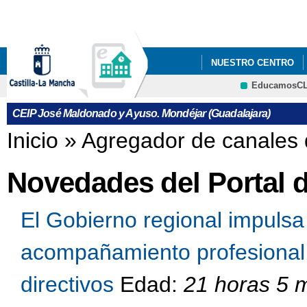
Pa
co
pri
NUESTRO CENTRO
EducamosC
LIBROS DE TEXTO
CRFP
CEIP José Maldonado y Ayuso. Mondéjar (Guadalajara)
ADMISIÓN PARA 2º CI
Se encuentra usted aquí
Inicio
»
Agregador de canales 
CONVOCATORIA DE LI
Novedades del Portal 
PINTURA DE JUEGOS 
El Gobierno regional impuls
acompañamiento profesional 
directivos
Edad:
21 horas 5 