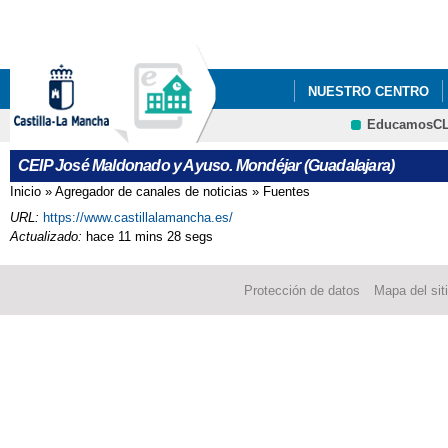
Pa
co
pri
NUESTRO CENTRO
EducamosC
LIBROS DE TEXTO
CRFP
CEIP José Maldonado y Ayuso. Mondéjar (Guadalajara)
ADMISIÓN PARA 2º CI
Inicio
»
Agregador de canales de noticias
»
Fuentes
Se encuentra usted aquí
URL:
https://www.castillalamancha.es/
CONVOCATORIA DE LI
Actualizado:
hace 11 mins 28 segs
PINTURA DE JUEGOS 
Protección de datos
Mapa del sit